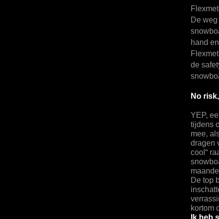
Flexmete
De weg n
snowboa
hand en
Flexmete
de safet
snowbo
No risk
YEP, ee
tijdens 
mee, als
dragen v
cool“ ra
snowboa
maanden 
De top b
inschatt
verrassi
kortom d
Ik heb 