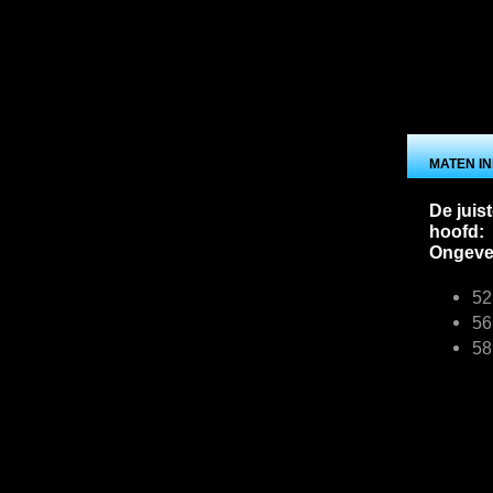
MATEN I
De juis
hoofd:
Ongevee
52
56
58