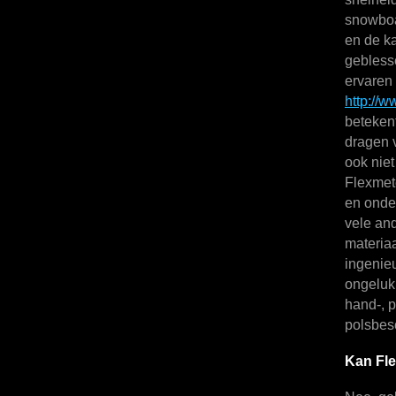
snowboar
en de k
gebless
ervaren
http://
betekent
dragen 
ook nie
Flexmete
en onde
vele an
materiaa
ingenie
ongeluk
hand-, p
polsbesc
Kan Fl