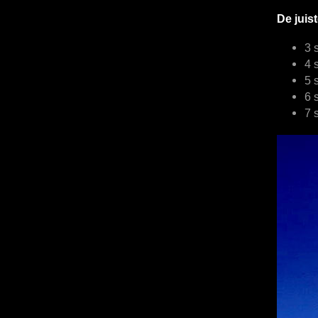
De juis
3 
4 
5 
6 
7 