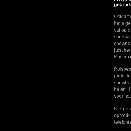
gebruik
Ook dit 
het alge
val op 
sneeuw. 
snowbo
juist he
Kortom g
Polsbes
protecto
snowboar
halen "
voor het
Kijk ger
opmerki
telefon