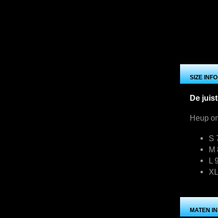
SIZE INF
De juis
Heup om
S 
M 
L 
XL
MATEN I