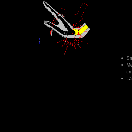
Sm
Me
c
La