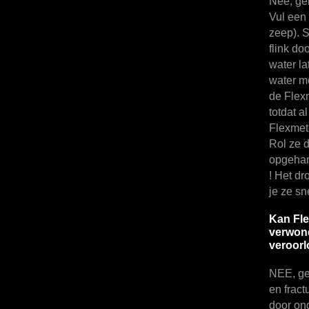
Nee, ge
Vul een 
zeep). 
flink do
water la
water m
de Flex
totdat a
Flexmete
Rol ze 
opgehan
! Het dr
je ze sn
Kan Fle
verwond
veroorl
NEE, ge
en fract
door on